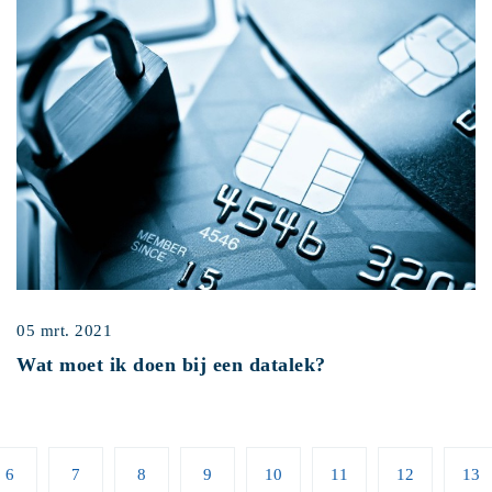
05 mrt. 2021
Wat moet ik doen bij een datalek?
6
7
8
9
10
11
12
13