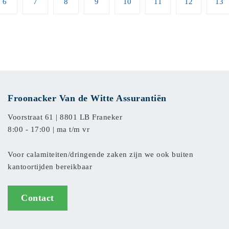
6
7
8
9
10
11
12
13
Froonacker Van de Witte Assurantiën
Voorstraat 61 |
8801 LB Franeker
8:00 - 17:00 | ma t/m vr
Voor calamiteiten/dringende zaken zijn we ook buiten
kantoortijden bereikbaar
Contact