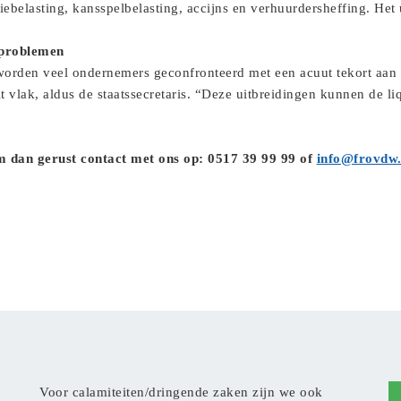
ebelasting, kansspelbelasting, accijns en verhuurdersheffing. Het ui
 problemen
worden veel ondernemers geconfronteerd met een acuut tekort aan
t vlak, aldus de staatssecretaris. “Deze uitbreidingen kunnen de li
 dan gerust contact met ons op: 0517 39 99 99 of
info@frovdw.
Voor calamiteiten/dringende zaken zijn we ook