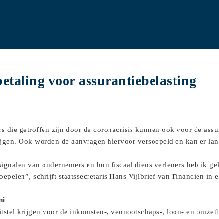
betaling voor assurantiebelasting
s die getroffen zijn door de coronacrisis kunnen ook voor de assu
krijgen. Ook worden de aanvragen hiervoor versoepeld en kan er la
ignalen van ondernemers en hun fiscaal dienstverleners heb ik geke
oepelen”, schrijft staatssecretaris Hans Vijlbrief van Financiën in 
ni
itstel krijgen voor de inkomsten-, vennootschaps-, loon- en omzet