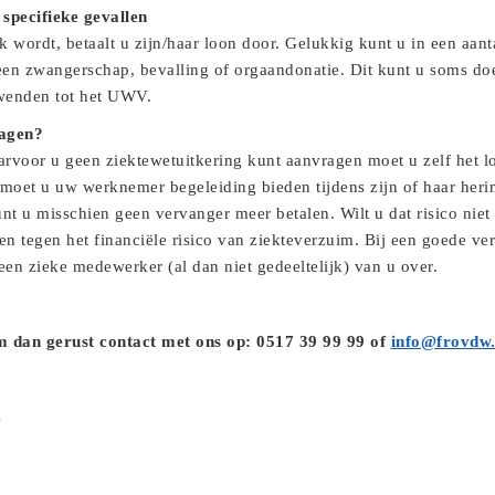
 specifieke gevallen
wordt, betaalt u zijn/haar loon door. Gelukkig kunt u in een aant
j een zwangerschap, bevalling of orgaandonatie. Dit kunt u soms d
 wenden tot het UWV.
ragen?
voor u geen ziektewetuitkering kunt aanvragen moet u zelf het lo
 moet u uw werknemer begeleiding bieden tijdens zijn of haar herin
t u misschien geen vervanger meer betalen. Wilt u dat risico niet 
en tegen het financiële risico van ziekteverzuim. Bij een goede ve
en zieke medewerker (al dan niet gedeeltelijk) van u over.
 dan gerust contact met ons op: 0517 39 99 99 of
info@frovdw.
z