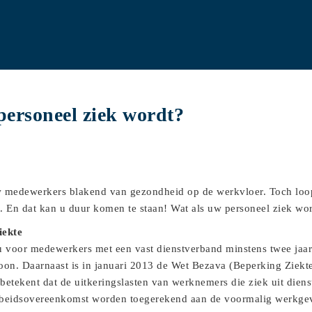
personeel ziek wordt?
 uw medewerkers blakend van gezondheid op de werkvloer. Toch loo
t. En dat kan u duur komen te staan! Wat als uw personeel ziek wo
iekte
 u voor medewerkers met een vast dienstverband minstens twee jaa
loon. Daarnaast is in januari 2013 de Wet Bezava (Beperking Ziek
betekent dat de uitkeringslasten van werknemers die ziek uit dien
rbeidsovereenkomst worden toegerekend aan de voormalig werkgev