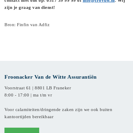
contact met ons op: 0517 39 99 99 of
info@frovdw.nl
. Wij
zijn je graag van dienst!
Bron: Finfin van Adfiz
Froonacker Van de Witte Assurantiën
Voorstraat 61 |
8801 LB Franeker
8:00 - 17:00 | ma t/m vr
Voor calamiteiten/dringende zaken zijn we ook buiten
kantoortijden bereikbaar