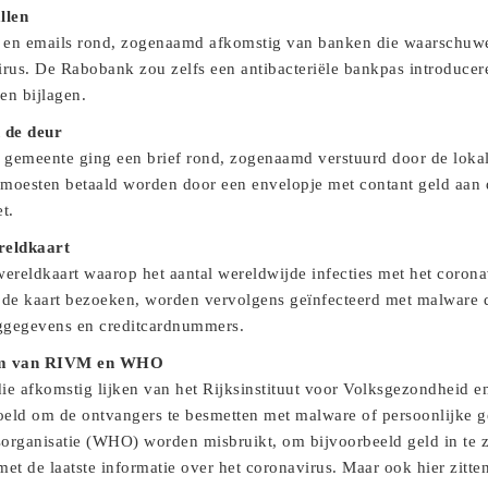
llen
 en emails rond, zogenaamd afkomstig van banken die waarschuwe
rus. De Rabobank zou zelfs een antibacteriële bankpas introducere
 en bijlagen.
 de deur
 gemeente ging een brief rond, zogenaamd verstuurd door de lok
 moesten betaald worden door een envelopje met contant geld aan 
t.
reldkaart
wereldkaart waarop het aantal wereldwijde infecties met het coron
 de kaart bezoeken, worden vervolgens geïnfecteerd met malware di
oggegevens en creditcardnummers.
am van RIVM en WHO
die afkomstig lijken van het Rijksinstituut voor Volksgezondheid 
oeld om de ontvangers te besmetten met malware of persoonlijke 
rganisatie (WHO) worden misbruikt, om bijvoorbeeld geld in te z
met de laatste informatie over het coronavirus. Maar ook hier zitten